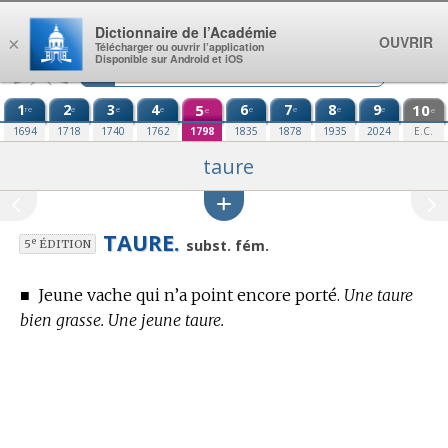
Aller au contenu
Dictionnaire de l’Académie
OUVRIR
×
Télécharger ou ouvrir l’application
Disponible sur Android et iOS
1
2
3
4
5
6
7
8
9
10
re
e
e
e
e
e
e
e
e
e
1694
1718
1740
1762
1798
1835
1878
1935
2024
E.C.
taure
TAURE.
e
subst. fém.
5
ÉDITION
■
Jeune vache qui n’a point encore porté.
Une taure
bien grasse. Une jeune taure.