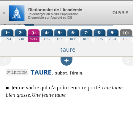
Aller au contenu
Dictionnaire de l’Académie
OUVRIR
×
Télécharger ou ouvrir l’application
Disponible sur Android et iOS
1
2
3
4
5
6
7
8
9
10
re
e
e
e
e
e
e
e
e
e
1694
1718
1740
1762
1798
1835
1878
1935
2024
E.C.
taure
TAURE.
e
subst. fémin.
3
ÉDITION
■
Jeune vache qui n’a point encore porté.
Une taure
bien grasse. Une jeune taure.