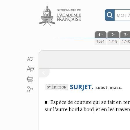
Aller au contenu
1
2
3
re
e
e
1694
1718
174
SURJET.
e
subst. masc.
5
ÉDITION
■
Espèce de couture qui se fait en ten
sur l’autre bord à bord, et en les trave