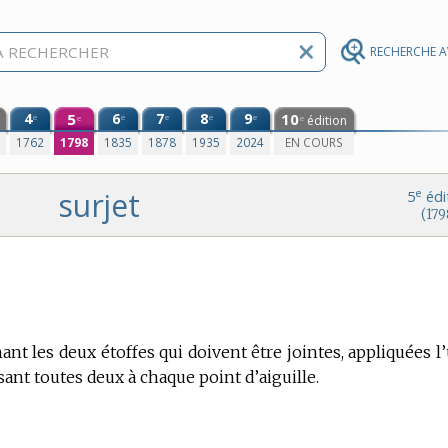
RECHERCHE 
4
5
6
7
8
9
10
e
e
e
e
e
édition
e
e
0
1762
1798
1835
1878
1935
2024
EN COURS
surjet
e
5
édi
(179
ant les deux étoffes qui doivent être jointes, appliquées l
rsant toutes deux à chaque point d’aiguille.