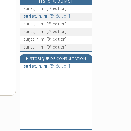
HISTOIRE DU MOT
surligneur, n. m.
e
surjet, n. m.
[4
édition]
surlonge, n. f.
e
surjet, n. m.
[5
édition]
surloyer, n. m.
e
surjet, n. m.
[6
édition]
surmédicalisation, n. f.
e
surjet, n. m.
[7
édition]
e
surjet, n. m.
[8
édition]
e
surjet, n. m.
[9
édition]
HISTORIQUE DE CONSULTATION
e
surjet, n. m.
[5
édition]