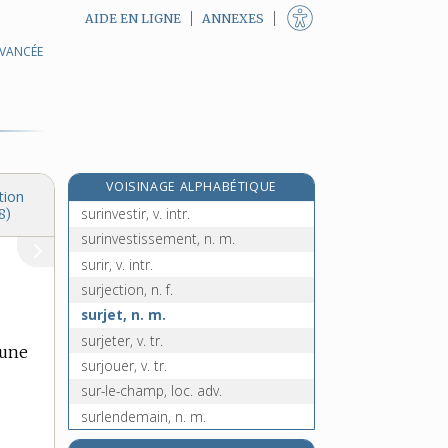
AIDE EN LIGNE
ANNEXES
AVANCÉE
surintendance, n. f.
surintendant, n. m.
surintendante, n. f.
surintensité, n. f.
surinterprétation, n. f.
VOISINAGE ALPHABÉTIQUE
surinterpréter, v. tr.
tion
surinvestir, v. intr.
8)
surinvestissement, n. m.
surir, v. intr.
surjection, n. f.
surjet, n. m.
surjeter, v. tr.
’une
surjouer, v. tr.
sur-le-champ, loc. adv.
surlendemain, n. m.
surligner, v. tr.