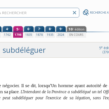
RECHERCHE 
4
5
6
7
8
9
10
e
e
e
e
e
édition
e
e
0
1762
1798
1835
1878
1935
2024
EN COURS
subdéléguer
e
5
édi
(179
 négocier. Il se dit, lorsqu’Un homme ayant autorité de
n sa place.
L’Intendant de la Province a subdélégué un tel Offi
peut subdéléguer pour l’exercice de sa légation, sans l’ex