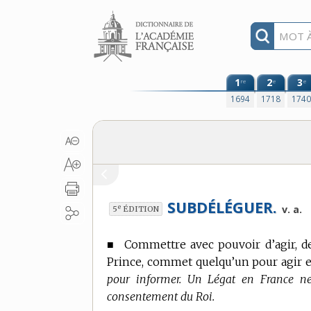
Aller au contenu
1
2
3
re
e
e
1694
1718
174
SUBDÉLÉGUER.
e
v. a.
5
ÉDITION
■
Commettre avec pouvoir d’agir, de
Prince, commet quelqu’un pour agir e
pour informer. Un Légat en France ne 
consentement du Roi.