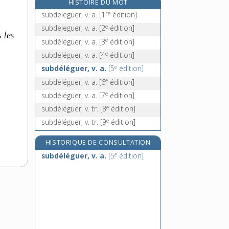
HISTOIRE DU MOT
suber, n. m.
re
subdeleguer, v. a.
[1
édition]
suberaie, n. f.
e
subdeleguer, v. a.
[2
édition]
 les
subéreux, -euse, adj.
e
subdéléguer, v. a.
[3
édition]
subérine, n. f.
e
subdéléguer, v. a.
[4
édition]
e
subdéléguer, v. a.
[5
édition]
e
subdéléguer, v. a.
[6
édition]
e
subdéléguer, v. a.
[7
édition]
e
subdéléguer, v. tr.
[8
édition]
e
subdéléguer, v. tr.
[9
édition]
HISTORIQUE DE CONSULTATION
e
subdéléguer, v. a.
[5
édition]