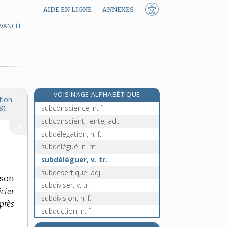
AIDE EN LIGNE
ANNEXES
AVANCÉE
subaquatique, adj.
subarctique, adj.
subatomique, adj.
subcarpathique, adj.
subcarpatique, adj.
VOISINAGE ALPHABÉTIQUE
subclaquant, -ante, adj.
tion
subconscience, n. f.
8)
subconscient, -ente, adj.
subdélégation, n. f.
subdélégué, n. m.
subdéléguer, v. tr.
subdésertique, adj.
 son
subdiviser, v. tr.
cier
subdivision, n. f.
près
subduction, n. f.
subéquatorial, -ale, adj.