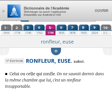
Aller au contenu
Dictionnaire de l’Académie
OUVRIR
×
Télécharger ou ouvrir l’application
Disponible sur Android et iOS
1
2
3
4
5
6
7
8
9
10
e
e
e
e
e
e
re
e
e
e
1694
1718
1740
1762
1798
1835
1878
1935
2024
E.C.
ronfleur, euse
RONFLEUR, EUSE.
e
subst.
5
ÉDITION
■
Celui ou celle qui ronfle.
On ne sauroit dormir dans
la même chambre que lui, c’est un ronfleur
insupportable.