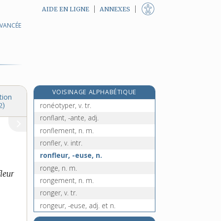
AIDE EN LIGNE
ANNEXES
AVANCÉE
rondo, n. m.
e
rondon, n. m.
[7
édition]
rondouillard, -arde, adj.
rond-point, n. m.
ronéo, n. f.
VOISINAGE ALPHABÉTIQUE
ronéoter, v. tr.
tion
ronéotyper, v. tr.
2)
ronflant, -ante, adj.
ronflement, n. m.
ronfler, v. intr.
ronfleur, -euse, n.
ronge, n. m.
leur
rongement, n. m.
ronger, v. tr.
rongeur, -euse, adj. et n.
rônier, n. m.