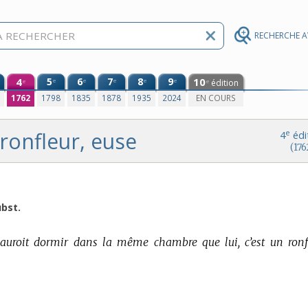
RECHERCHE 
4
5
6
7
8
9
10
e
e
e
e
e
édition
e
e
0
1762
1798
1835
1878
1935
2024
EN COURS
ronfleur, euse
e
4
édi
(176
bst.
auroit dormir dans la même chambre que lui, c’est un ronf