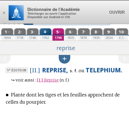
Aller au contenu
Dictionnaire de l’Académie
OUVRIR
×
Télécharger ou ouvrir l’application
Disponible sur Android et iOS
1
2
3
4
5
6
7
8
9
10
e
re
e
e
e
e
e
e
e
e
1694
1718
1740
1762
1798
1835
1878
1935
2024
E.C.
reprise
REPRISE,
TELEPHIUM.
[II.]
ou
e
s. f.
5
ÉDITION
↪
voir aussi :
[I.]
Reprise
(n. f.)
■
Plante dont les tiges et les feuilles approchent de
celles du pourpier.