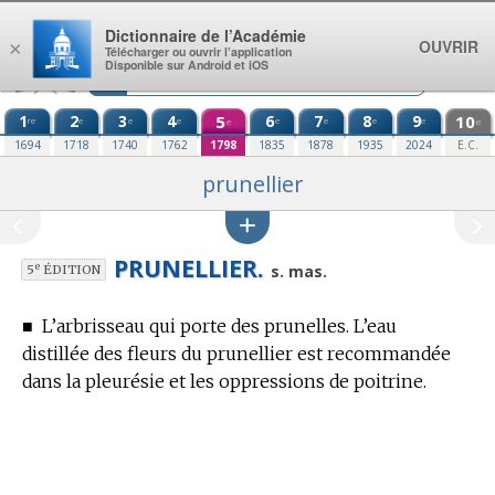
Aller au contenu
Dictionnaire de l’Académie
OUVRIR
×
Télécharger ou ouvrir l’application
Disponible sur Android et iOS
1
2
3
4
5
6
7
8
9
10
re
e
e
e
e
e
e
e
e
e
1694
1718
1740
1762
1798
1835
1878
1935
2024
E.C.
prunellier
PRUNELLIER.
e
s. mas.
5
ÉDITION
■
L’arbrisseau qui porte des prunelles. L’eau
distillée des fleurs du prunellier est recommandée
dans la pleurésie et les oppressions de poitrine.