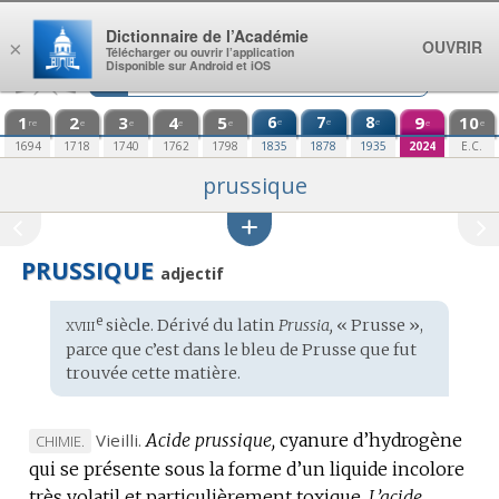
Aller au contenu
Dictionnaire de l’Académie
OUVRIR
×
Télécharger ou ouvrir l’application
Disponible sur Android et iOS
1
2
3
4
5
6
7
8
9
10
e
e
e
re
e
e
e
e
e
e
1694
1718
1740
1762
1798
1835
1878
1935
2024
E.C.
prussique
PRUSSIQUE
adjectif
xviii
e
Étymologie
siècle. Dérivé du
latin
Prussia,
« Prusse »,
:
parce que c’est dans le bleu de Prusse que fut
trouvée cette matière.
Vieilli.
Acide prussique,
cyanure d’hydrogène
MARQUE
CHIMIE.
qui se présente sous la forme d’un liquide incolore
DE
très volatil et particulièrement toxique.
DOMAINE
L’acide