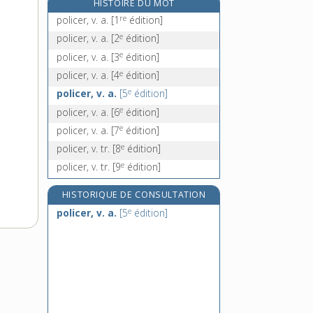
HISTOIRE DU MOT
e
poliment [II], n. m.
[7
édition]
re
policer, v. a.
[1
édition]
polio, n. f.
e
policer, v. a.
[2
édition]
poliomyélite, n. f.
e
policer, v. a.
[3
édition]
poliorcétique, n. f.
e
policer, v. a.
[4
édition]
e
policer, v. a.
[5
édition]
e
policer, v. a.
[6
édition]
e
policer, v. a.
[7
édition]
e
policer, v. tr.
[8
édition]
e
policer, v. tr.
[9
édition]
HISTORIQUE DE CONSULTATION
e
policer, v. a.
[5
édition]