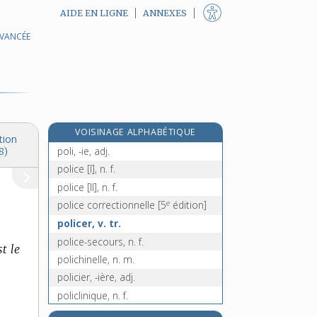
AIDE EN LIGNE
ANNEXES
AVANCÉE
polémique, n. f. et adj.
polémiquer, v. intr.
polémiste, n.
polémologie, n. f.
polenta, n. f.
VOISINAGE ALPHABÉTIQUE
pole position, n. f.
tion
poli, -ie, adj.
8)
police [I], n. f.
police [II], n. f.
e
police correctionnelle
[5
édition]
policer, v. tr.
police-secours, n. f.
st le
polichinelle, n. m.
policier, -ière, adj.
policlinique, n. f.
poliment [I], adv.