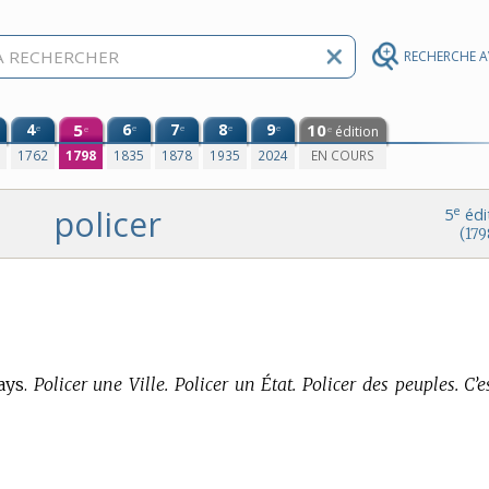
RECHERCHE 
4
5
6
7
8
9
10
e
e
e
e
e
édition
e
e
0
1762
1798
1835
1878
1935
2024
EN COURS
policer
e
5
édi
(179
ays.
Policer une Ville. Policer un État. Policer des peuples. C’e