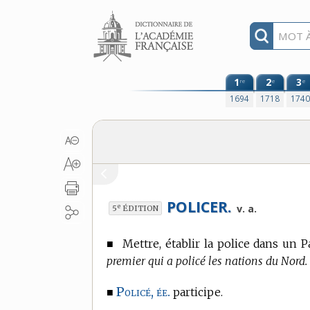
Aller au contenu
1
2
3
re
e
e
1694
1718
174
POLICER.
e
v. a.
5
ÉDITION
■
Mettre, établir la police dans un P
premier qui a policé les nations du Nord.
Policé, ée.
■
participe.