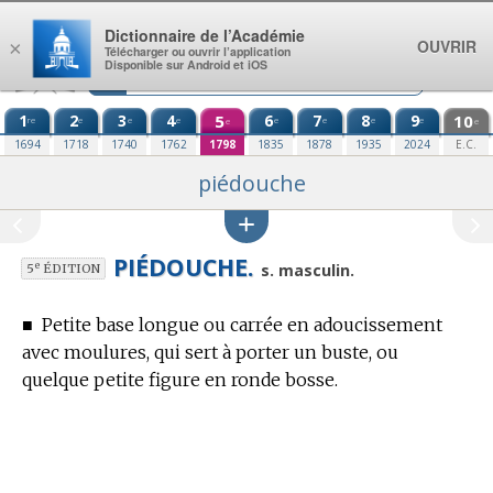
Aller au contenu
Dictionnaire de l’Académie
OUVRIR
×
Télécharger ou ouvrir l’application
Disponible sur Android et iOS
1
2
3
4
5
6
7
8
9
10
re
e
e
e
e
e
e
e
e
e
1694
1718
1740
1762
1798
1835
1878
1935
2024
E.C.
piédouche
PIÉDOUCHE.
e
s. masculin.
5
ÉDITION
■
Petite base longue ou carrée en adoucissement
avec moulures, qui sert à porter un buste, ou
quelque petite figure en ronde bosse.