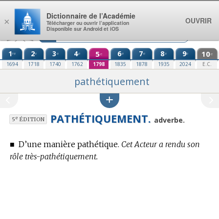
Aller au contenu
Dictionnaire de l’Académie
OUVRIR
×
Télécharger ou ouvrir l’application
Disponible sur Android et iOS
1
2
3
4
5
6
7
8
9
10
re
e
e
e
e
e
e
e
e
e
1694
1718
1740
1762
1798
1835
1878
1935
2024
E.C.
pathétiquement
PATHÉTIQUEMENT.
e
adverbe.
5
ÉDITION
■
D’une manière pathétique.
Cet Acteur a rendu son
rôle très-pathétiquement.