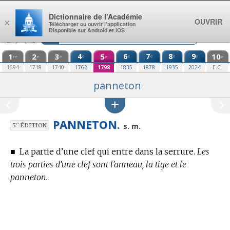
Aller au contenu
Dictionnaire de l’Académie
OUVRIR
×
Télécharger ou ouvrir l’application
Disponible sur Android et iOS
1
2
3
4
5
6
7
8
9
10
e
e
e
e
e
re
e
e
e
e
1694
1718
1740
1762
1798
1835
1878
1935
2024
E.C.
panneton
PANNETON.
e
s. m.
5
ÉDITION
■
La partie d’une clef qui entre dans la serrure.
Les
trois parties d’une clef sont l’anneau, la tige et le
panneton.