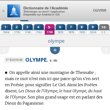
Aller au contenu
Dictionnaire de l’Académie
OUVRIR
×
Télécharger ou ouvrir l’application
Disponible sur Android et iOS
1
2
3
4
5
6
7
8
9
10
re
e
e
e
e
e
e
e
e
e
1694
1718
1740
1762
1798
1835
1878
1935
2024
E.C.
olympe
OLYMPE.
e
s. m.
5
ÉDITION
■
On appelle ainsi une montagne de Thessalie ;
mais ce mot n’est mis ici que parce qu’on s’en sert
en Poésie,
pour signifier Le Ciel.
Ainsi les Poëtes
disent,
Les Dieux de l’Olympe, le haut Olympe, du haut
de l’Olympe.
Son plus grand usage est en parlant des
Dieux du Paganisme.