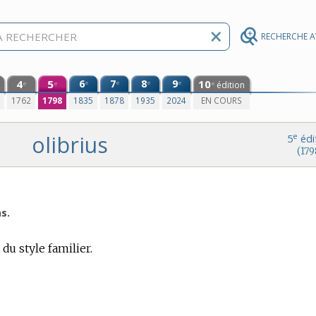
RECHERCHE 
4
5
6
7
8
9
10
e
e
e
e
édition
e
e
e
0
1762
1798
1835
1878
1935
2024
EN COURS
olibrius
e
5
édi
(179
s.
 du style familier.