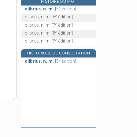
HISTOIRE DU MOT
oligiste, n. m.
e
olibrius, n. m.
[5
édition]
oligocène, adj.
e
olibrius, n. m.
[6
édition]
oligochètes, n. m. pl.
e
olibrius, n. m.
[7
édition]
oligoélément, n. m.
e
olibrius, n. m.
[8
édition]
e
olibrius, n. m.
[9
édition]
HISTORIQUE DE CONSULTATION
e
olibrius, n. m.
[5
édition]