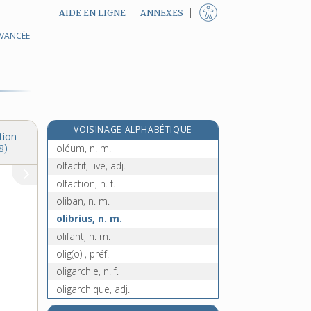
AIDE EN LIGNE
ANNEXES
AVANCÉE
oléine, n. f.
oléique, adj.
oléo-, préf.
oléoduc, n. m.
olé ! olé !, adj. inv.
VOISINAGE ALPHABÉTIQUE
oléomètre, n. m.
tion
oléum, n. m.
8)
olfactif, -ive, adj.
olfaction, n. f.
oliban, n. m.
olibrius, n. m.
olifant, n. m.
olig(o)-, préf.
oligarchie, n. f.
oligarchique, adj.
oligarque, n. m.