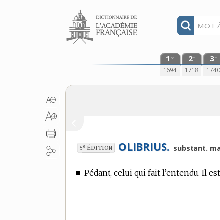
Aller au contenu
1
2
3
re
e
e
1694
1718
174
OLIBRIUS.
e
substant. ma
5
ÉDITION
■
Pédant, celui qui fait l’entendu. Il est