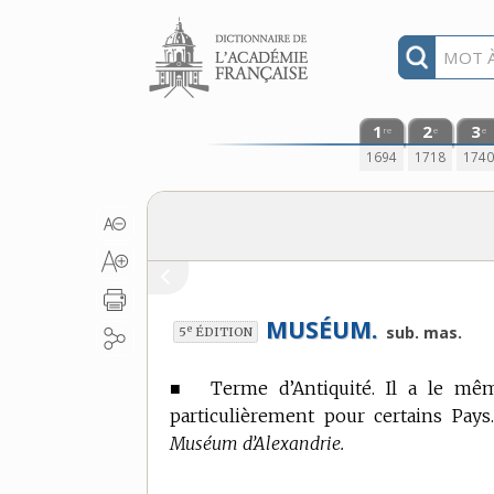
Aller au contenu
1
2
3
re
e
e
1694
1718
174
MUSÉUM.
e
sub. mas.
5
ÉDITION
■
Terme d’Antiquité.
Il a le mê
particulièrement pour certains Pays
Muséum d’Alexandrie.