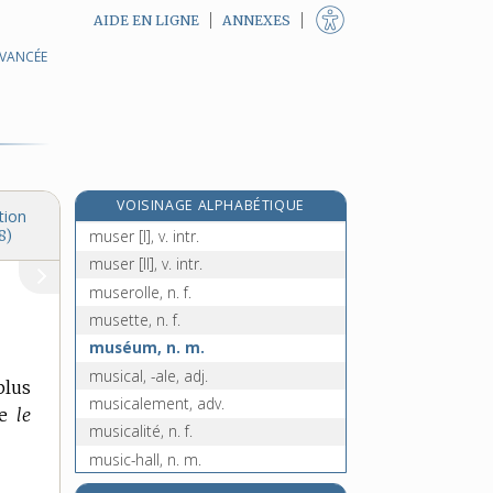
AIDE EN LIGNE
ANNEXES
AVANCÉE
muselet, n. m.
muselière, n. f.
musellement, n. m.
muséographie, n. f.
muséologie, n. f.
e
VOISINAGE ALPHABÉTIQUE
muséon, n. m.
[4
édition]
tion
muser [I], v. intr.
8)
muser [II], v. intr.
muserolle, n. f.
musette, n. f.
muséum, n. m.
musical, -ale, adj.
plus
musicalement, adv.
te
le
musicalité, n. f.
music-hall, n. m.
music hall, n. m.