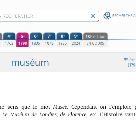
RECHERCHE 
4
5
6
7
8
9
10
e
e
e
e
e
édition
e
e
0
1762
1798
1835
1878
1935
2024
EN COURS
muséum
e
5
édi
(179
me sens que le mot
Musée.
Cependant on l’emploie 
.
Le Muséum de Londres, de Florence, etc.
L’Histoire van