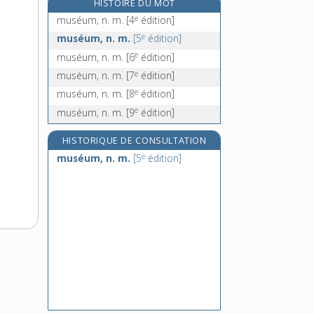
HISTOIRE DU MOT
musicien, -ienne, n.
e
muséum, n. m.
[4
édition]
e
musico, n. m.
[8
édition]
e
muséum, n. m.
[5
édition]
musicographe, n. m.
e
muséum, n. m.
[6
édition]
musicographie, n. f.
e
muséum, n. m.
[7
édition]
e
muséum, n. m.
[8
édition]
e
muséum, n. m.
[9
édition]
HISTORIQUE DE CONSULTATION
e
muséum, n. m.
[5
édition]