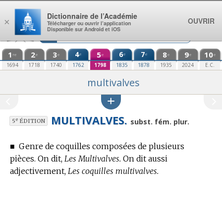
Aller au contenu
Dictionnaire de l’Académie
OUVRIR
×
Télécharger ou ouvrir l’application
Disponible sur Android et iOS
1
2
3
4
5
6
7
8
9
10
e
e
e
re
e
e
e
e
e
e
1694
1718
1740
1762
1798
1835
1878
1935
2024
E.C.
multivalves
MULTIVALVES.
e
subst. fém. plur.
5
ÉDITION
■
Genre de coquilles composées de plusieurs
pièces.
On dit,
Les Multivalves.
On dit aussi
adjectivement,
Les coquilles multivalves.