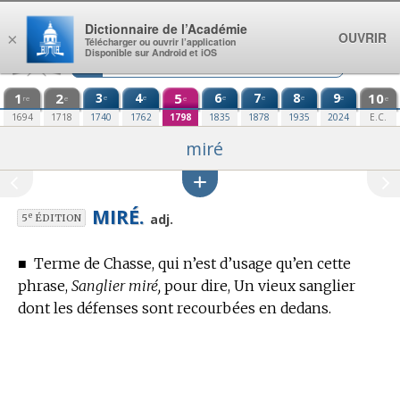
Aller au contenu
Dictionnaire de l’Académie
OUVRIR
×
Télécharger ou ouvrir l’application
Disponible sur Android et iOS
1
2
3
4
5
6
7
8
9
10
e
e
e
e
e
e
re
e
e
e
1694
1718
1740
1762
1798
1835
1878
1935
2024
E.C.
miré
MIRÉ.
e
adj.
5
ÉDITION
■
Terme de Chasse,
qui n’est d’usage qu’en cette
phrase,
Sanglier miré,
pour dire, Un vieux sanglier
dont les défenses sont recourbées en dedans.