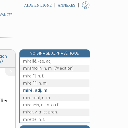
AIDE EN LIGNE
ANNEXES
AVANCÉE
miracle, n. m.
miraculé, -ée, adj.
miraculeusement, adv.
miraculeux, -euse, adj.
mirador, n. m.
VOISINAGE ALPHABÉTIQUE
mirage, n. m.
tion
miraillé, -ée, adj.
2)
e
miramolin, n. m.
[7
édition]
mire [I], n. f.
mire [II], n. m.
miré, adj. m.
mire-œuf, n. m.
lier
mirepoix, n. m. ou f.
mirer, v. tr. et pron.
mirette, n. f.
mirettes, n. f. pl.