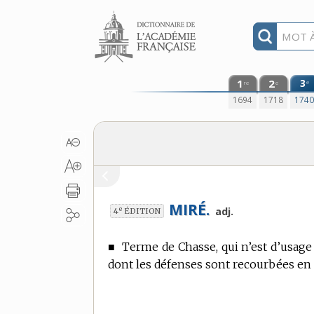
Aller au contenu
1
2
3
e
re
e
1694
1718
174
MIRÉ.
e
adj.
4
ÉDITION
■
Terme de Chasse,
qui n’est d’usage
dont les défenses sont recourbées en