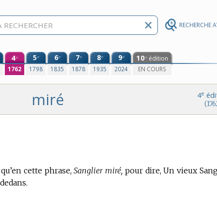
RECHERCHE 
4
5
6
7
8
9
10
e
e
e
e
e
édition
e
e
0
1762
1798
1835
1878
1935
2024
EN COURS
miré
e
4
édi
(176
 qu’en cette phrase,
Sanglier miré,
pour dire, Un vieux Sang
 dedans.