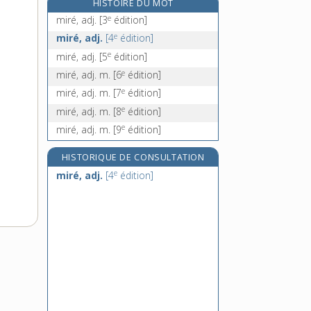
HISTOIRE DU MOT
e
mireur, euse, n.
[8
édition]
e
miré, adj.
[3
édition]
mirifique, adj.
e
miré, adj.
[4
édition]
mirliflore, n. m.
e
miré, adj.
[5
édition]
e
mirlirot, n. m.
[6
édition]
e
miré, adj. m.
[6
édition]
e
miré, adj. m.
[7
édition]
e
miré, adj. m.
[8
édition]
e
miré, adj. m.
[9
édition]
HISTORIQUE DE CONSULTATION
e
miré, adj.
[4
édition]