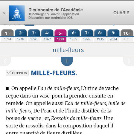
Aller au contenu
Dictionnaire de l’Académie
OUVRIR
×
Télécharger ou ouvrir l’application
Disponible sur Android et iOS
1
2
3
4
5
6
7
8
9
10
e
e
e
e
e
e
e
re
e
e
1694
1718
1740
1762
1798
1835
1878
1935
2024
E.C.
mille-fleurs
MILLE-FLEURS.
e
5
ÉDITION
■
On appelle
Eau de mille-fleurs,
L’urine de vache
reçue dans un vase, pour la prendre ensuite en
remède.
On appelle aussi
Eau de mille-fleurs, huile de
mille-fleurs,
De l’eau et de l’huile distillée de la
bouse de vache ; et,
Rossolis de mille-fleurs,
Une
sorte de rossolis, dans la composition duquel il
entre quantité de fleurs distillées.