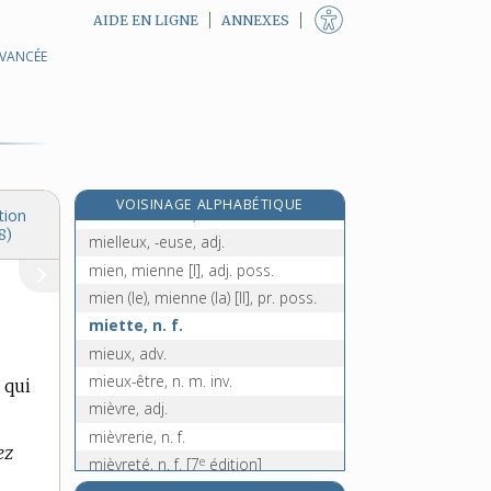
AIDE EN LIGNE
ANNEXES
mie [II], adv.
AVANCÉE
mie [III], n. f.
miel, n. m.
miellat, n. m.
miellé, -ée, adj.
miellée, n. f.
VOISINAGE ALPHABÉTIQUE
mielleusement, adv.
tion
8)
mielleux, -euse, adj.
mien, mienne [I], adj. poss.
mien (le), mienne (la) [II], pr. poss.
miette, n. f.
mieux, adv.
mieux-être, n. m. inv.
 qui
mièvre, adj.
mièvrerie, n. f.
ez
e
mièvreté, n. f.
[7
édition]