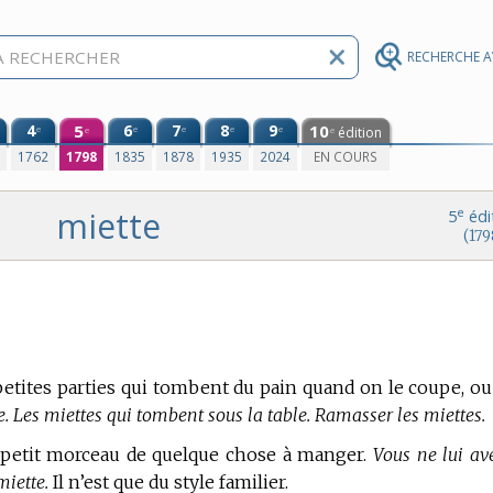
RECHERCHE 
4
5
6
7
8
9
10
e
e
e
e
e
édition
e
e
0
1762
1798
1835
1878
1935
2024
EN COURS
miette
e
5
édi
(179
petites parties qui tombent du pain quand on le coupe, ou
e. Les miettes qui tombent sous la table. Ramasser les miettes.
s-petit morceau de quelque chose à manger.
Vous ne lui av
miette.
Il n’est que du style familier.