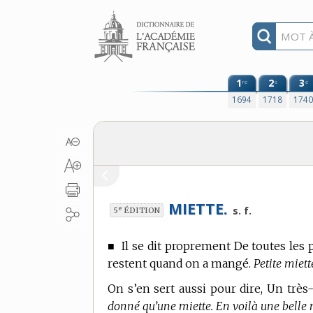
Aller au contenu
1
2
3
re
e
e
1694
1718
174
MIETTE.
e
s. f.
5
ÉDITION
■
Il se dit proprement De toutes les 
restent quand on a mangé.
Petite miett
On s’en sert aussi pour dire, Un trè
donné qu’une miette. En voilà une belle 