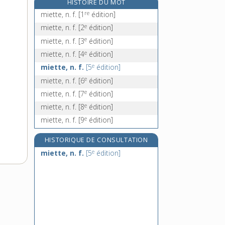
migmatite, n. f.
HISTOIRE DU MOT
re
mignard, -arde, adj.
miette, n. f.
[1
édition]
e
mignardement, adv.
[7
édition]
e
miette, n. f.
[2
édition]
e
mignarder, v. tr.
[7
édition]
e
miette, n. f.
[3
édition]
e
miette, n. f.
[4
édition]
e
miette, n. f.
[5
édition]
e
miette, n. f.
[6
édition]
e
miette, n. f.
[7
édition]
e
miette, n. f.
[8
édition]
e
miette, n. f.
[9
édition]
HISTORIQUE DE CONSULTATION
e
miette, n. f.
[5
édition]