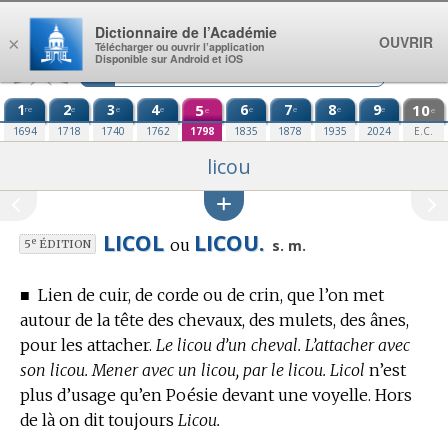
Aller au contenu
Dictionnaire de l’Académie
OUVRIR
×
Télécharger ou ouvrir l’application
Disponible sur Android et iOS
1
2
3
4
5
6
7
8
9
10
re
e
e
e
e
e
e
e
e
e
1694
1718
1740
1762
1798
1835
1878
1935
2024
E.C.
licou
LICOL
LICOU.
ou
e
s. m.
5
ÉDITION
■
Lien de cuir, de corde ou de crin, que l’on met
autour de la tête des chevaux, des mulets, des ânes,
pour les attacher.
Le licou d’un cheval. L’attacher avec
son licou. Mener avec un licou, par le licou. Licol
n’est
plus d’usage qu’
en Poésie
devant une voyelle. Hors
de là on dit toujours
Licou.