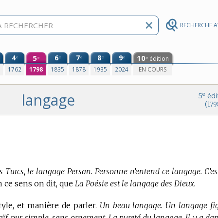
RECHERCHE 
4
5
6
7
8
9
10
e
e
e
e
e
édition
e
e
0
1762
1798
1835
1878
1935
2024
EN COURS
langage
e
5
édi
(179
 Turcs, le langage Persan. Personne n’entend ce langage. C’es
 ce sens on dit, que
La Poésie est le langage des Dieux.
tyle, et manière de parler.
Un beau langage. Un langage fig
aïf, pur, simple, sans ornement. La pureté du langage. Il y a da