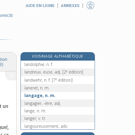
AIDE EN LIGNE
ANNEXES
AVANCÉE
landau, n. m.
lande, n. f.
landgrave, n. m.
landgraviat, n. m.
landier, n. m.
VOISINAGE ALPHABÉTIQUE
landolphia, n. f.
tion
landolphie, n. f.
8)
e
landreux, euse, adj.
[2
édition]
e
landwehr, n. f.
[7
édition]
laneret, n. m.
langage, n. m.
langagier, -ière, adj.
t un
lange, n. m.
langer, v. tr.
langoureusement, adv.
uré,
langoureux, -euse, adj.
ns ce