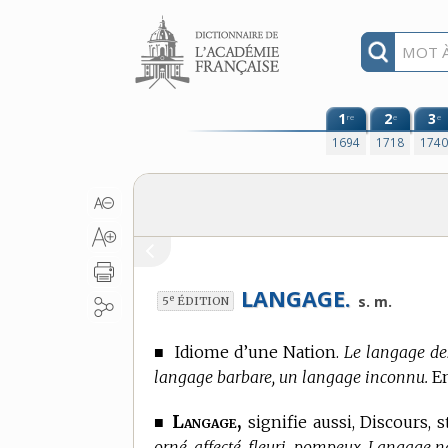
Aller au contenu
1
2
3
re
e
e
1694
1718
174
LANGAGE.
e
s. m.
5
ÉDITION
■
Idiome d’une Nation.
Le langage des
langage barbare, un langage inconnu.
En
Langage,
■
signifie aussi, Discours, s
orné, affecté, fleuri, pompeux. Langage n