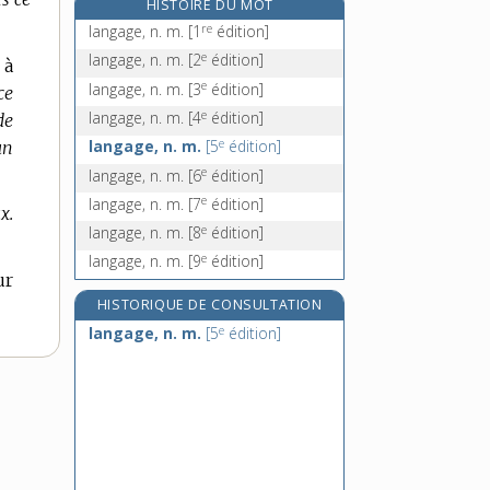
HISTOIRE DU MOT
langouste, n. f.
re
langage, n. m.
[1
édition]
langoustier, -ière, adj. et n.
e
langage, n. m.
[2
édition]
 à
langoustine, n. f.
e
langage, n. m.
[3
édition]
ce
langue, n. f.
e
langage, n. m.
[4
édition]
de
e
langage, n. m.
[5
édition]
un
e
langage, n. m.
[6
édition]
e
langage, n. m.
[7
édition]
x.
e
langage, n. m.
[8
édition]
e
langage, n. m.
[9
édition]
ur
HISTORIQUE DE CONSULTATION
e
langage, n. m.
[5
édition]