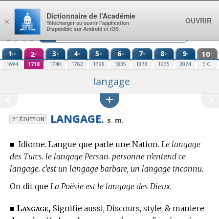
Aller au contenu
Dictionnaire de l’Académie
OUVRIR
×
Télécharger ou ouvrir l’application
Disponible sur Android et iOS
1
2
3
4
5
6
7
8
9
10
re
e
e
e
e
e
e
e
e
e
1694
1718
1740
1762
1798
1835
1878
1935
2024
E.C.
langage
LANGAGE.
e
s. m.
2
ÉDITION
■
Idiome. Langue que parle une Nation.
Le langage
des Turcs. le langage Persan. personne n’entend ce
langage. c’est un langage barbare, un langage inconnu.
On dit que
La Poësie est le langage des Dieux.
Langage,
■
Signifie aussi, Discours, style, & maniere