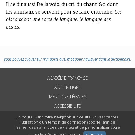
Il se dit aussi De la voix, du cri, du chant, &c. dont
les animaux se servent pour se faire entendre.
Les
oiseaux ont une sorte de langage. le langage des
bestes.
Vous pouvez cliquer sur n’importe quel mot pour naviguer dans le dictionnaire.
ACADÉMIE FRANÇAISE
AIDE EN LIGNE
MENTIONS LÉGALES
ACCESSIBILITÉ
CONTACTS
En poursuivant votre navigation sur ce site, vous acceptez
l’utilisation d’un témoin de connexion (cookie), afin de
réaliser des statistiques de visites et de personnaliser votre
navigation. Pour en savoir plus,
cliquez ici
.