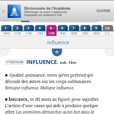
Aller au contenu
Dictionnaire de l’Académie
OUVRIR
×
Télécharger ou ouvrir l’application
Disponible sur Android et iOS
1
2
3
4
5
6
7
8
9
10
re
e
e
e
e
e
e
e
e
e
1694
1718
1740
1762
1798
1835
1878
1935
2024
E.C.
influence
INFLUENCE.
e
sub. fém.
5
ÉDITION
■
Qualité, puissance, vertu qu’on prétend qui
découle des astres sur les corps sublunaires.
Bénigne influence. Maligne influence.
Influence,
■
se dit aussi au figuré, pour signifier
L’action d’une cause qui aide à produire quelque
effet.
Les premières démarches qu’on fait dans le