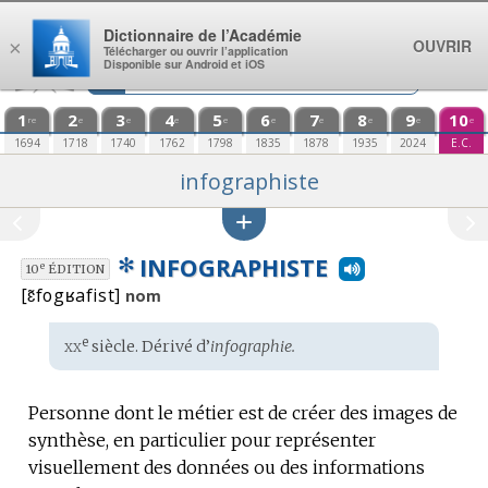
Aller au contenu
Dictionnaire de l’Académie
OUVRIR
×
Télécharger ou ouvrir l’application
Disponible sur Android et iOS
1
2
3
4
5
6
7
8
9
10
re
e
e
e
e
e
e
e
e
e
1694
1718
1740
1762
1798
1835
1878
1935
2024
E.C.
infographiste
✻
INFOGRAPHISTE
e
10
ÉDITION
[ɛ̃fogʁafist]
nom
xx
e
Étymologie
siècle. Dérivé d’
infographie.
:
Personne dont le métier est de créer des images de
synthèse, en particulier pour représenter
visuellement des données ou des informations