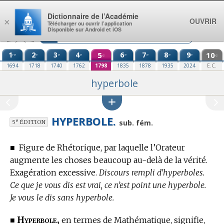
Aller au contenu
Dictionnaire de l’Académie
OUVRIR
×
Télécharger ou ouvrir l’application
Disponible sur Android et iOS
1
2
3
4
5
6
7
8
9
10
re
e
e
e
e
e
e
e
e
e
1694
1718
1740
1762
1798
1835
1878
1935
2024
E.C.
hyperbole
HYPERBOLE.
e
sub. fém.
5
ÉDITION
■
Figure de Rhétorique, par laquelle l’Orateur
augmente les choses beaucoup au-delà de la vérité.
Exagération excessive.
Discours rempli d’hyperboles.
Ce que je vous dis est vrai, ce n’est point une hyperbole.
Je vous le dis sans hyperbole.
Hyperbole,
■
en
termes de Mathématique,
signifie,