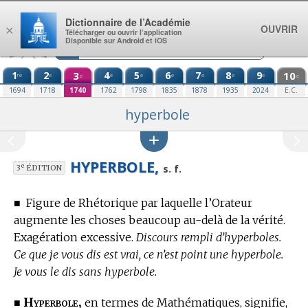
Aller au contenu
Dictionnaire de l’Académie
OUVRIR
×
Télécharger ou ouvrir l’application
Disponible sur Android et iOS
1
2
3
4
5
6
7
8
9
10
re
e
e
e
e
e
e
e
e
e
1694
1718
1740
1762
1798
1835
1878
1935
2024
E.C.
hyperbole
HYPERBOLE,
e
s. f.
3
ÉDITION
■
Figure de Rhétorique par laquelle l’Orateur
augmente les choses beaucoup au-delà de la vérité.
Exagération excessive.
Discours rempli d’hyperboles.
Ce que je vous dis est vrai, ce n’est point une hyperbole.
Je vous le dis sans hyperbole.
Hyperbole,
■
en
termes de Mathématiques,
signifie,