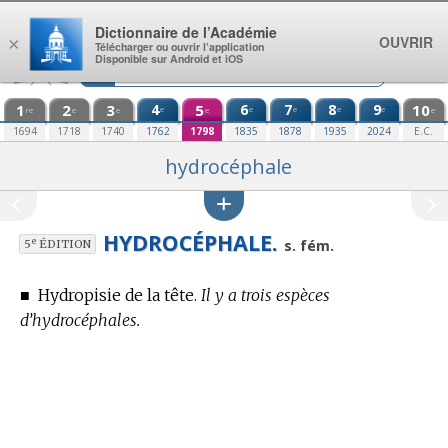
Aller au contenu
Dictionnaire de l’Académie
OUVRIR
×
Télécharger ou ouvrir l’application
Disponible sur Android et iOS
1
2
3
4
5
6
7
8
9
10
e
e
e
e
e
re
e
e
e
e
1694
1718
1740
1762
1798
1835
1878
1935
2024
E.C.
hydrocéphale
HYDROCÉPHALE.
e
s. fém.
5
ÉDITION
■
Hydropisie de la tête.
Il y a trois espèces
d’hydrocéphales.