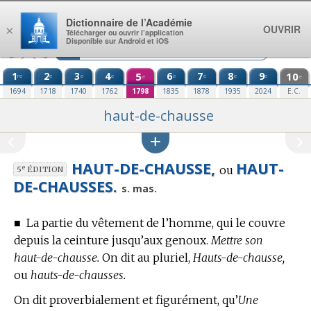
Aller au contenu
Dictionnaire de l’Académie
OUVRIR
×
Télécharger ou ouvrir l’application
Disponible sur Android et iOS
1
2
3
4
5
6
7
8
9
10
re
e
e
e
e
e
e
e
e
e
1694
1718
1740
1762
1798
1835
1878
1935
2024
E.C.
haut-de-chausse
HAUT-DE-CHAUSSE,
HAUT-
ou
e
5
ÉDITION
DE-CHAUSSES.
s. mas.
■
La partie du vêtement de l’homme, qui le couvre
depuis la ceinture jusqu’aux genoux.
Mettre son
haut-de-chausse.
On dit au pluriel,
Hauts-de-chausse,
ou
hauts-de-chausses.
On dit proverbialement et figurément, qu’
Une