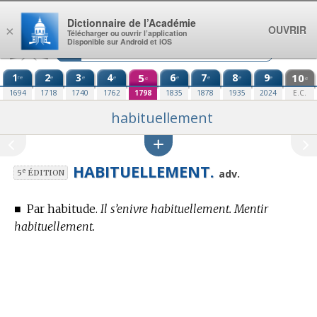
Aller au contenu
Dictionnaire de l’Académie
OUVRIR
×
Télécharger ou ouvrir l’application
Disponible sur Android et iOS
1
2
3
4
5
6
7
8
9
10
re
e
e
e
e
e
e
e
e
e
1694
1718
1740
1762
1798
1835
1878
1935
2024
E.C.
habituellement
HABITUELLEMENT.
e
adv.
5
ÉDITION
■
Par habitude.
Il s’enivre habituellement. Mentir
habituellement.