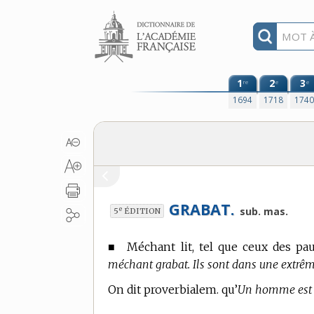
Aller au contenu
1
2
3
re
e
e
1694
1718
174
GRABAT.
e
sub. mas.
5
ÉDITION
■
Méchant lit, tel que ceux des pa
méchant grabat. Ils sont dans une extrême
On dit proverbialem. qu’
Un homme est s