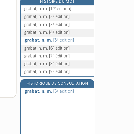
HISTOIRE DU MOT
gracier, v. tr.
re
grabat, n. m.
[1
édition]
gracieusement, adv.
e
grabat, n. m.
[2
édition]
e
gracieuser, v. tr.
[7
édition]
e
grabat, n. m.
[3
édition]
gracieuseté, n. f.
e
grabat, n. m.
[4
édition]
e
grabat, n. m.
[5
édition]
e
grabat, n. m.
[6
édition]
e
grabat, n. m.
[7
édition]
e
grabat, n. m.
[8
édition]
e
grabat, n. m.
[9
édition]
HISTORIQUE DE CONSULTATION
e
grabat, n. m.
[5
édition]