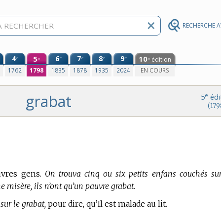
RECHERCHE 
4
5
6
7
8
9
10
e
e
e
e
e
édition
e
e
0
1762
1798
1835
1878
1935
2024
EN COURS
grabat
e
5
édi
(179
uvres gens.
On trouva cinq ou six petits enfans couchés su
 misère, ils n’ont qu’un pauvre grabat.
ur le grabat,
pour dire, qu’Il est malade au lit.