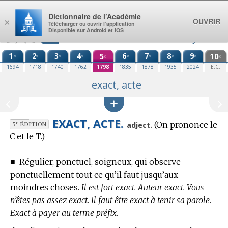
Aller au contenu
Dictionnaire de l’Académie
OUVRIR
×
Télécharger ou ouvrir l’application
Disponible sur Android et iOS
1
2
3
4
5
6
7
8
9
10
re
e
e
e
e
e
e
e
e
e
1694
1718
1740
1762
1798
1835
1878
1935
2024
E.C.
exact, acte
EXACT, ACTE.
(On prononce le
e
adject.
5
ÉDITION
C et le T.)
■
Régulier, ponctuel, soigneux, qui observe
ponctuellement tout ce qu’il faut jusqu’aux
moindres choses.
Il est fort exact. Auteur exact. Vous
n’êtes pas assez exact. Il faut être exact à tenir sa parole.
Exact à payer au terme préfix.