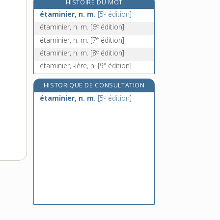
HISTOIRE DU MOT
étamure, n. f.
e
étaminier, n. m.
[5
édition]
étanche, adj. et n. f.
e
étaminier, n. m.
[6
édition]
étanchéité, n. f.
e
étaminier, n. m.
[7
édition]
étanchement, n. m.
e
étaminier, n. m.
[8
édition]
e
étaminier, -ière, n.
[9
édition]
HISTORIQUE DE CONSULTATION
e
étaminier, n. m.
[5
édition]