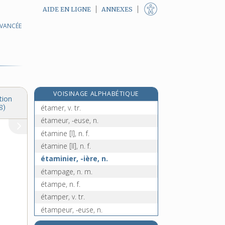
AIDE EN LIGNE
ANNEXES
AVANCÉE
étalonneur, -euse, n.
étalonnier, -ière, adj. et n.
étamage, n. m.
étambot, n. m.
étambrai, n. m.
e
VOISINAGE ALPHABÉTIQUE
étambraie, n. m.
[4
édition]
tion
étamer, v. tr.
8)
étameur, -euse, n.
étamine [I], n. f.
étamine [II], n. f.
étaminier, -ière, n.
étampage, n. m.
étampe, n. f.
étamper, v. tr.
étampeur, -euse, n.
étampure, n. f.