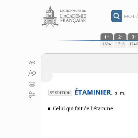
Aller au contenu
1
2
3
re
e
e
1694
1718
174
ÉTAMINIER.
e
s. m.
5
ÉDITION
■
Celui qui fait de l’étamine.