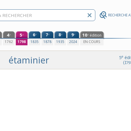
RECHERCHE 
4
5
6
7
8
9
10
e
e
e
e
édition
e
e
e
0
1762
1798
1835
1878
1935
2024
EN COURS
étaminier
e
5
édi
(179