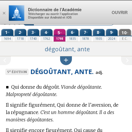
Aller au contenu
Dictionnaire de l’Académie
OUVRIR
×
Télécharger ou ouvrir l’application
Disponible sur Android et iOS
1
2
3
4
5
6
7
8
9
10
re
e
e
e
e
e
e
e
e
e
1694
1718
1740
1762
1798
1835
1878
1935
2024
E.C.
dégoûtant, ante
DÉGOÛTANT, ANTE.
e
adj.
5
ÉDITION
■
Qui donne du dégoût.
Viande dégoûtante.
Malpropreté dégoûtante.
Il signifie figurément, Qui donne de l’aversion, de
la répugnance.
C’est un homme dégoûtant. Il a des
manières dégoûtantes.
Il signifie encore figurément, Qui cause du