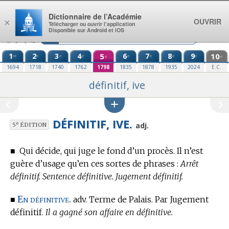
Aller au contenu
Dictionnaire de l’Académie
OUVRIR
×
Télécharger ou ouvrir l’application
Disponible sur Android et iOS
1
2
3
4
5
6
7
8
9
10
re
e
e
e
e
e
e
e
e
e
1694
1718
1740
1762
1798
1835
1878
1935
2024
E.C.
définitif, ive
DÉFINITIF, IVE.
e
adj.
5
ÉDITION
■
Qui décide, qui juge le fond d’un procès.
Il n’est
guère d’usage qu’en ces sortes de phrases :
Arrêt
définitif. Sentence définitive. Jugement définitif.
En définitive.
■
adv.
Terme de Palais.
Par Jugement
définitif.
Il a gagné son affaire en définitive.