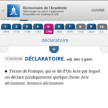
Aller au contenu
Dictionnaire de l’Académie
OUVRIR
×
Télécharger ou ouvrir l’application
Disponible sur Android et iOS
1
2
3
4
5
6
7
8
9
10
re
e
e
e
e
e
e
e
e
e
1694
1718
1740
1762
1798
1835
1878
1935
2024
E.C.
déclaratoire
DÉCLARATOIRE.
e
adj. des 2 genr.
5
ÉDITION
■
Terme de Pratique,
qui se dit d’Un Acte par lequel
on déclare juridiquement quelque chose.
Acte
déclaratoire. Sentence déclaratoire.