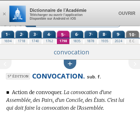
Aller au contenu
Dictionnaire de l’Académie
OUVRIR
×
Télécharger ou ouvrir l’application
Disponible sur Android et iOS
1
2
3
4
5
6
7
8
9
10
re
e
e
e
e
e
e
e
e
e
1694
1718
1740
1762
1798
1835
1878
1935
2024
E.C.
convocation
CONVOCATION.
e
sub. f.
5
ÉDITION
■
Action de convoquer.
La convocation d’une
Assemblée, des Pairs, d’un Concile, des États. C’est lui
qui doit faire la convocation de l’Assemblée.