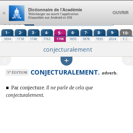
Aller au contenu
Dictionnaire de l’Académie
OUVRIR
×
Télécharger ou ouvrir l’application
Disponible sur Android et iOS
1
2
3
4
5
6
7
8
9
10
re
e
e
e
e
e
e
e
e
e
1694
1718
1740
1762
1798
1835
1878
1935
2024
E.C.
conjecturalement
CONJECTURALEMENT.
e
adverb.
5
ÉDITION
■
Par conjecture.
Il ne parle de cela que
conjecturalement.