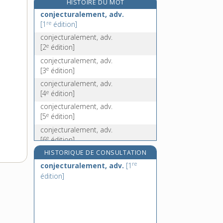
HISTOIRE DU MOT
conjoncteur, n. m.
conjecturalement, adv.
conjoncteur-disjoncteur, n. m.
re
[1
édition]
conjonctif, -ive, adj.
conjecturalement, adv.
e
conjonction, n. f.
[2
édition]
conjecturalement, adv.
e
[3
édition]
conjecturalement, adv.
e
[4
édition]
conjecturalement, adv.
e
[5
édition]
conjecturalement, adv.
e
[6
édition]
conjecturalement, adv.
HISTORIQUE DE CONSULTATION
e
[7
édition]
re
conjecturalement, adv.
[1
conjecturalement, adv.
édition]
e
[8
édition]
conjecturalement, adv.
e
[9
édition]