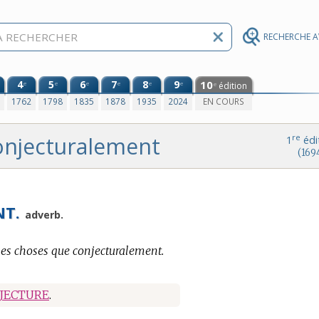
RECHERCHE 
4
5
6
7
8
9
10
e
e
e
e
e
e
édition
e
0
1762
1798
1835
1878
1935
2024
EN COURS
onjecturalement
re
1
édi
(169
NT.
adverb.
e les choses que conjecturalement.
JECTURE
.