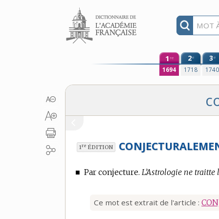
Aller au contenu
1
2
3
e
e
re
1694
1718
174
c
CONJECTURALEME
re
1
ÉDITION
■
Par conjecture.
L’Astrologie ne traitt
Ce mot est extrait de l'article :
CON