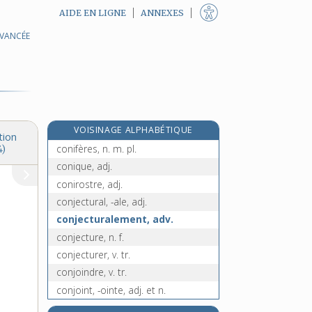
AIDE EN LIGNE
ANNEXES
AVANCÉE
congruent, -ente, adj.
e
congruité, n. f.
[7
édition]
congrûment, adv.
conicine, n. f.
conicité, n. f.
VOISINAGE ALPHABÉTIQUE
conidie, n. f.
tion
conifères, n. m. pl.
4)
conique, adj.
conirostre, adj.
conjectural, -ale, adj.
conjecturalement, adv.
conjecture, n. f.
conjecturer, v. tr.
conjoindre, v. tr.
conjoint, -ointe, adj. et n.
conjointement, adv.