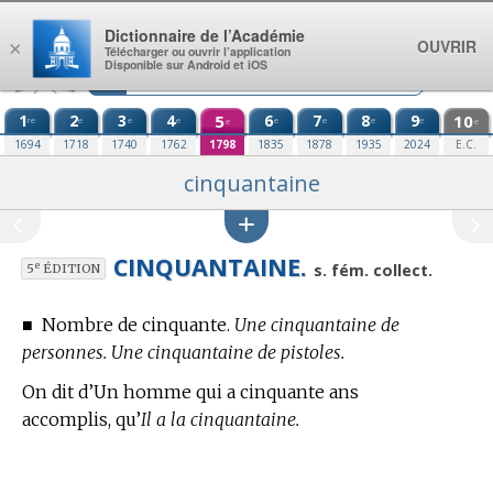
Aller au contenu
Dictionnaire de l’Académie
OUVRIR
×
Télécharger ou ouvrir l’application
Disponible sur Android et iOS
1
2
3
4
5
6
7
8
9
10
re
e
e
e
e
e
e
e
e
e
1694
1718
1740
1762
1798
1835
1878
1935
2024
E.C.
cinquantaine
CINQUANTAINE.
e
s. fém. collect.
5
ÉDITION
■
Nombre de cinquante.
Une cinquantaine de
personnes. Une cinquantaine de pistoles.
On dit d’Un homme qui a cinquante ans
accomplis, qu’
Il a la cinquantaine.