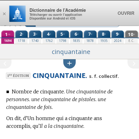
Aller au contenu
Dictionnaire de l’Académie
OUVRIR
×
Télécharger ou ouvrir l’application
Disponible sur Android et iOS
1
2
3
4
5
6
7
8
9
10
e
e
e
e
e
e
e
e
re
e
1694
1718
1740
1762
1798
1835
1878
1935
2024
E.C.
cinquantaine
CINQUANTAINE.
re
s. f. collectif.
1
ÉDITION
■
Nombre de cinquante.
Une cinquantaine de
personnes. une cinquantaine de pistoles. une
cinquantaine de fois.
On dit, d’Un homme qui a cinquante ans
accomplis, qu’
Il a la cinquantaine.