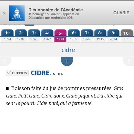
Aller au contenu
Dictionnaire de l’Académie
OUVRIR
×
Télécharger ou ouvrir l’application
Disponible sur Android et iOS
1
2
3
4
5
6
7
8
9
10
re
e
e
e
e
e
e
e
e
e
1694
1718
1740
1762
1798
1835
1878
1935
2024
E.C.
cidre
CIDRE.
e
s. m.
5
ÉDITION
■
Boisson faite du jus de pommes pressurées.
Gros
cidre. Petit cidre. Cidre doux. Cidre piquant. Du cidre qui
sent le pourri. Cidre paré, qui a fermenté.