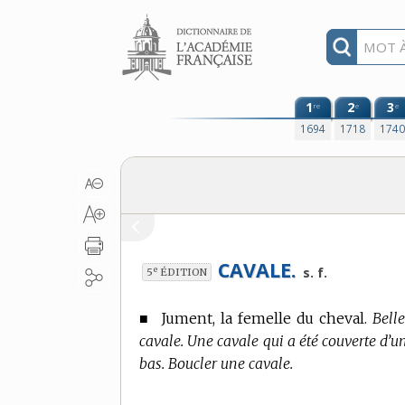
Aller au contenu
1
2
3
re
e
e
1694
1718
174
CAVALE.
e
s. f.
5
ÉDITION
■
Jument, la femelle du cheval.
Belle
cavale. Une cavale qui a été couverte d’u
bas. Boucler une cavale.