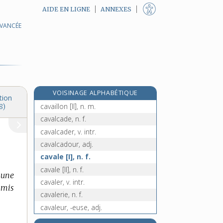
AIDE EN LIGNE
ANNEXES
AVANCÉE
cautériser, v. tr.
caution, n. f.
cautionnement, n. m.
cautionner, v. tr.
e
cavagnole, n. m.
[7
édition]
VOISINAGE ALPHABÉTIQUE
cavaillon [I], n. m.
tion
cavaillon [II], n. m.
8)
cavalcade, n. f.
cavalcader, v. intr.
cavalcadour, adj.
cavale [I], n. f.
cavale [II], n. f.
 une
cavaler, v. intr.
 mis
cavalerie, n. f.
cavaleur, -euse, adj.
cavalier, -ière, adj. et n.