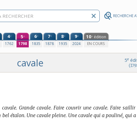
RECHERCHE 
4
5
6
7
8
9
10
e
e
e
e
e
édition
e
e
0
1762
1798
1835
1878
1935
2024
EN COURS
cavale
e
5
édi
(179
 cavale. Grande cavale. Faire couvrir une cavale. Faire saillir
n bel étalon. Une cavale pleine. Une cavale qui a pouliné, qui a