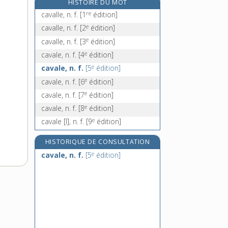
HISTOIRE DU MOT
e
cavaliére à la, adv.
[3
édition]
re
cavalle, n. f.
[1
édition]
cavalièrement, adv.
e
cavalle, n. f.
[2
édition]
cavatine, n. f.
e
cavalle, n. f.
[3
édition]
cave [I], adj.
e
cavale, n. f.
[4
édition]
e
cavale, n. f.
[5
édition]
e
cavale, n. f.
[6
édition]
e
cavale, n. f.
[7
édition]
e
cavale, n. f.
[8
édition]
e
cavale [I], n. f.
[9
édition]
HISTORIQUE DE CONSULTATION
e
cavale, n. f.
[5
édition]