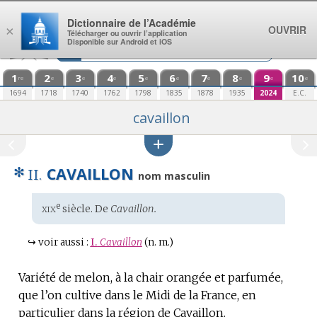
Aller au contenu
Dictionnaire de l’Académie
OUVRIR
×
Télécharger ou ouvrir l’application
Disponible sur Android et iOS
1
2
3
4
5
6
7
8
9
10
re
e
e
e
e
e
e
e
e
e
1694
1718
1740
1762
1798
1835
1878
1935
2024
E.C.
cavaillon
✻
CAVAILLON
II.
nom masculin
xix
e
Étymologie
siècle. De
Cavaillon.
:
↪
voir aussi :
I.
Cavaillon
(n. m.)
Variété de melon, à la chair orangée et parfumée,
que l’on cultive dans le Midi de la France, en
particulier dans la région de Cavaillon.