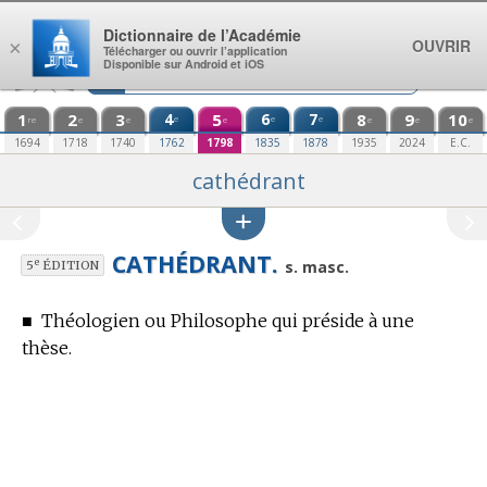
Aller au contenu
Dictionnaire de l’Académie
OUVRIR
×
Télécharger ou ouvrir l’application
Disponible sur Android et iOS
1
2
3
4
5
6
7
8
9
10
e
e
e
re
e
e
e
e
e
e
1694
1718
1740
1762
1798
1835
1878
1935
2024
E.C.
cathédrant
CATHÉDRANT.
e
s. masc.
5
ÉDITION
■
Théologien ou Philosophe qui préside à une
thèse.