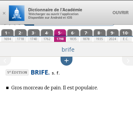
Aller au contenu
Dictionnaire de l’Académie
OUVRIR
×
Télécharger ou ouvrir l’application
Disponible sur Android et iOS
1
2
3
4
5
6
7
8
9
10
re
e
e
e
e
e
e
e
e
e
1694
1718
1740
1762
1798
1835
1878
1935
2024
E.C.
brife
BRIFE.
e
s. f.
5
ÉDITION
■
Gros morceau de pain. Il est populaire.