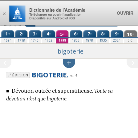
Aller au contenu
Dictionnaire de l’Académie
OUVRIR
×
Télécharger ou ouvrir l’application
Disponible sur Android et iOS
1
2
3
4
5
6
7
8
9
10
re
e
e
e
e
e
e
e
e
e
1694
1718
1740
1762
1798
1835
1878
1935
2024
E.C.
bigoterie
BIGOTERIE.
e
s. f.
5
ÉDITION
■
Dévotion outrée et superstitieuse.
Toute sa
dévotion n’est que bigoterie.