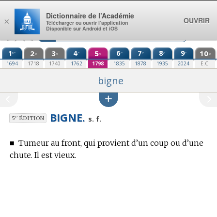
Aller au contenu
Dictionnaire de l’Académie
OUVRIR
×
Télécharger ou ouvrir l’application
Disponible sur Android et iOS
1
2
3
4
5
6
7
8
9
10
re
e
e
e
e
e
e
e
e
e
1694
1718
1740
1762
1798
1835
1878
1935
2024
E.C.
bigne
BIGNE.
e
s. f.
5
ÉDITION
■
Tumeur au front, qui provient d’un coup ou d’une
chute. Il est vieux.