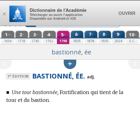
Aller au contenu
Dictionnaire de l’Académie
OUVRIR
×
Télécharger ou ouvrir l’application
Disponible sur Android et iOS
1
2
3
4
5
6
7
8
9
10
e
e
e
e
re
e
e
e
e
e
1694
1718
1740
1762
1798
1835
1878
1935
2024
E.C.
bastionné, ée
BASTIONNÉ, ÉE.
e
adj.
5
ÉDITION
■
Une tour bastionnée,
Fortification qui tient de la
tour et du bastion.